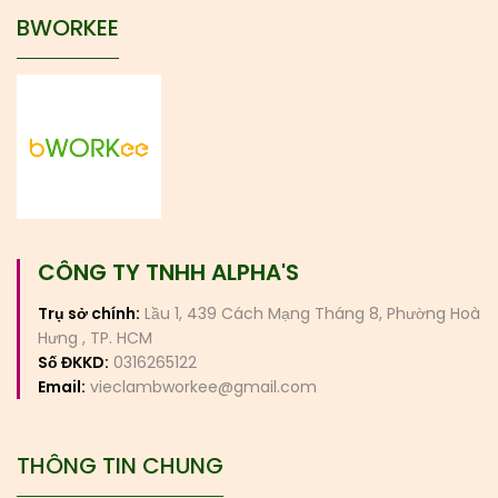
BWORKEE
CÔNG TY TNHH ALPHA'S
Trụ sở chính:
Lầu 1, 439 Cách Mạng Tháng 8, Phường Hoà
Hưng , TP. HCM
Số ĐKKD:
0316265122
Email:
vieclambworkee@gmail.com
THÔNG TIN CHUNG