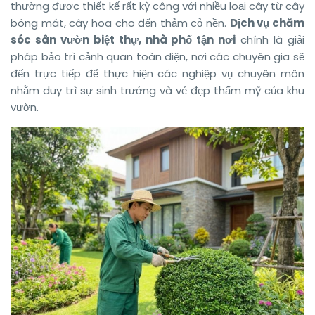
thường được thiết kế rất kỳ công với nhiều loại cây từ cây
bóng mát, cây hoa cho đến thảm cỏ nền.
Dịch vụ chăm
sóc sân vườn biệt thự, nhà phố tận nơi
chính là giải
pháp bảo trì cảnh quan toàn diện, nơi các chuyên gia sẽ
đến trực tiếp để thực hiện các nghiệp vụ chuyên môn
nhằm duy trì sự sinh trưởng và vẻ đẹp thẩm mỹ của khu
vườn.