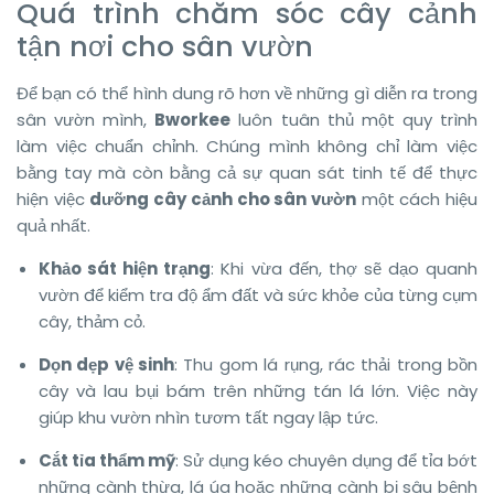
Quá trình chăm sóc cây cảnh
tận nơi cho sân vườn
Để bạn có thể hình dung rõ hơn về những gì diễn ra trong
sân vườn mình,
Bworkee
luôn tuân thủ một quy trình
làm việc chuẩn chỉnh. Chúng mình không chỉ làm việc
bằng tay mà còn bằng cả sự quan sát tinh tế để thực
hiện việc
dưỡng cây cảnh cho sân vườn
một cách hiệu
quả nhất.
Khảo sát hiện trạng
: Khi vừa đến, thợ sẽ dạo quanh
vườn để kiểm tra độ ẩm đất và sức khỏe của từng cụm
cây, thảm cỏ.
Dọn dẹp vệ sinh
: Thu gom lá rụng, rác thải trong bồn
cây và lau bụi bám trên những tán lá lớn. Việc này
giúp khu vườn nhìn tươm tất ngay lập tức.
Cắt tỉa thẩm mỹ
: Sử dụng kéo chuyên dụng để tỉa bớt
những cành thừa, lá úa hoặc những cành bị sâu bệnh