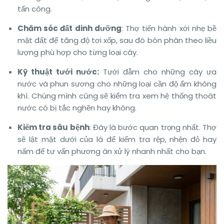
tấn công.
Chăm sóc đất dinh dưỡng
: Thợ tiến hành xới nhẹ bề
mặt đất để tăng độ tơi xốp, sau đó bón phân theo liều
lượng phù hợp cho từng loại cây.
Kỹ thuật tưới nước:
Tưới đẫm cho những cây ưa
nước và phun sương cho những loại cần độ ẩm không
khí. Chúng mình cũng sẽ kiểm tra xem hệ thống thoát
nước có bị tắc nghẽn hay không.
Kiểm tra sâu bệnh
: Đây là bước quan trọng nhất. Thợ
sẽ lật mặt dưới của lá để kiểm tra rệp, nhện đỏ hay
nấm để tư vấn phương án xử lý nhanh nhất cho bạn.