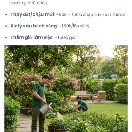
vượt quá 10 chậu.
Thay đất/chậu mới
: +90k – 150k/chậu tùy kích thước.
Xử lý sâu bệnh nặng
: +150k/lần xử lý.
Thêm giờ làm việc
: +150k/giờ.