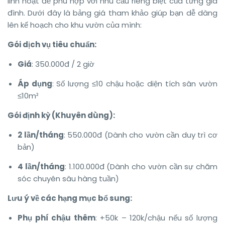
linh hoạt để phù hợp với nhu cầu riêng biệt của từng gia
đình. Dưới đây là bảng giá tham khảo giúp bạn dễ dàng
lên kế hoạch cho khu vườn của mình:
Gói dịch vụ tiêu chuẩn:
Giá
: 350.000đ / 2 giờ
Áp dụng
: Số lượng ≤10 chậu hoặc diện tích sân vườn
≤10m²
Gói định kỳ (Khuyên dùng):
2 lần/tháng
: 550.000đ (Dành cho vườn cần duy trì cơ
bản)
4 lần/tháng
: 1.100.000đ (Dành cho vườn cần sự chăm
sóc chuyên sâu hàng tuần)
Lưu ý về các hạng mục bổ sung:
Phụ phí chậu thêm
: +50k – 120k/chậu nếu số lượng