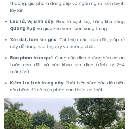
thoáng, giữ phom dáng đẹp và ngăn ngừa nấm bệnh
lây lan.
Lau lá, vệ sinh cây
: Giúp lá sạch bụi, tăng khả năng
quang hợp
và giúp khu vườn luôn sang trọng.
Xới đất, làm tơi gốc
: Cải thiện cấu trúc đất, giúp rễ
cây dễ dàng hấp thụ oxy và dưỡng chất.
Bón phân trùn quế
: Cung cấp dinh dưỡng hữu cơ an
toàn cho đất và sức khỏe gia đình (định kỳ 2–4
tuần/lần).
Kiểm tra tình trạng cây
: Phát hiện sớm các dấu hiệu
sâu bệnh để có biện pháp can thiệp kịp thời.