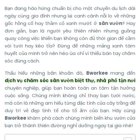
Bạn đang hào hứng chuẩn bị cho một chuyến du lịch dài
ngày cùng gia đình nhưng lại canh cánh nỗi lo về những
gốc hồng cổ hay thảm cỏ xanh mướt ở
sân vườn
? Hay
đơn giản, bạn là người yêu thiên nhiên nhưng guồng
quay công việc khiến bạn không còn đủ thời gian để cầm
vòi tưới hay kéo tỉa? Đừng để những mảng xanh tâm
huyết của mình trở nên héo úa chỉ vì thiếu bàn tay chăm
sóc đúng cách.
Thấu hiểu những băn khoăn đó,
Bworkee
mang đến
dịch vụ chăm sóc sân vườn biệt thự, nhà phố tận nơi
chuyên nghiệp, giúp bạn hoàn toàn an tâm tận hưởng
cuộc sống. Chúng mình không chỉ thay bạn tưới nước,
mà còn là những am hiểu từng đặc tính của cây trồng để
duy trì vẻ đẹp tinh tế cho tổ ấm của bạn. Hãy cùng
Bworkee
khám phá cách chúng mình biến khu vườn của
bạn trở thành thiên đường nghỉ dưỡng ngay tại gia nhé!