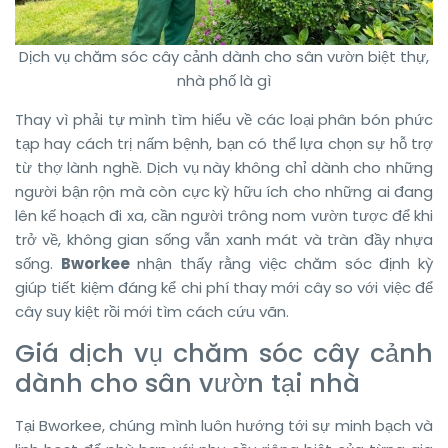
Dịch vụ chăm sóc cây cảnh dành cho sân vườn biệt thự,
nhà phố là gì
Thay vì phải tự mình tìm hiểu về các loại phân bón phức
tạp hay cách trị nấm bệnh, bạn có thể lựa chọn sự hỗ trợ
từ thợ lành nghề. Dịch vụ này không chỉ dành cho những
người bận rộn mà còn cực kỳ hữu ích cho những ai đang
lên kế hoạch đi xa, cần người trông nom vườn tược để khi
trở về, không gian sống vẫn xanh mát và tràn đầy nhựa
sống.
Bworkee
nhận thấy rằng việc chăm sóc định kỳ
giúp tiết kiệm đáng kể chi phí thay mới cây so với việc để
cây suy kiệt rồi mới tìm cách cứu vãn.
Giá dịch vụ chăm sóc cây cảnh
dành cho sân vườn tại nhà
Tại Bworkee, chúng mình luôn hướng tới sự minh bạch và