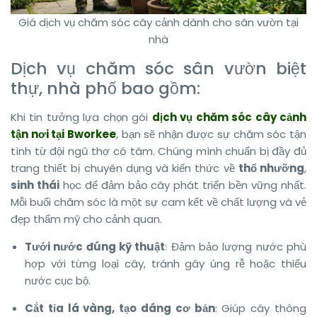
Giá dịch vụ chăm sóc cây cảnh dành cho sân vườn tại
nhà
Dịch vụ chăm sóc sân vườn biệt
thự, nhà phố bao gồm:
Khi tin tưởng lựa chọn gói
dịch vụ chăm sóc cây cảnh
tận nơi tại Bworkee
, bạn sẽ nhận được sự chăm sóc tận
tình từ đội ngũ thợ có tâm. Chúng mình chuẩn bị đầy đủ
trang thiết bị chuyên dụng và kiến thức về
thổ nhưỡng
,
sinh thái
học để đảm bảo cây phát triển bền vững nhất.
Mỗi buổi chăm sóc là một sự cam kết về chất lượng và vẻ
đẹp thẩm mỹ cho cảnh quan.
Tưới nước đúng kỹ thuật
: Đảm bảo lượng nước phù
hợp với từng loại cây, tránh gây úng rễ hoặc thiếu
nước cục bộ.
Cắt tỉa lá vàng, tạo dáng cơ bản
: Giúp cây thông