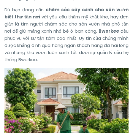
Dù bạn đang cần
chăm sóc cây cảnh cho sân vườn
biệt thự tận nơi
với yêu cầu thẩm mỹ khắt khe, hay đơn
giản là tìm người chăm sóc cho sân vườn nhà phố tận
nơi để giữ mảng xanh nhỏ bé ở ban công,
Bworkee
đều
phục vụ với sự tận tâm cao nhất. Uy tín của chúng mình
được khẳng định qua hàng ngàn khách hàng đã hài lòng
và những khu vườn luôn xanh tốt dưới sự quản lý của hệ
thống Bworkee.