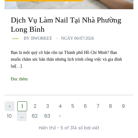
Dịch Vụ Làm Nail Tại Nhà Phường
Long Bình
BY
BWORKEE
NGÀY 06/07/2026
Bạn là một quý cô bận rộn tại Thành phố Hồ Chí Minh? Bạn
muốn chăm sóc bản thân nhưng lịch trình công việc và gia đình
lại[...]
Đọc thêm
‹
2
3
4
5
6
7
8
9
1
10
...
62
63
›
Hiển thị1 - 5 of 314 số bài viết