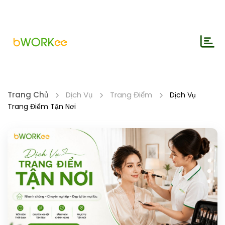
Trang Chủ
Dịch Vụ
Trang Điểm
Dịch Vụ
Trang Điểm Tận Nơi