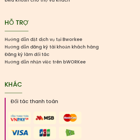
Điều khoản cho thợ và khách
HỖ TRỢ
Hướng dẫn đặt dịch vụ tại Bworkee
Hướng dẫn đăng ký tài khoản khách hàng
Đăng ký làm đối tác
Hướng dẫn nhận việc trên bWORKee
KHÁC
Đối tác thanh toán