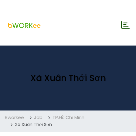
Xã Xuân Thới Sơn
Bworkee
Job
TP.Hồ Chí Minh
Xã Xuân Thới Sơn