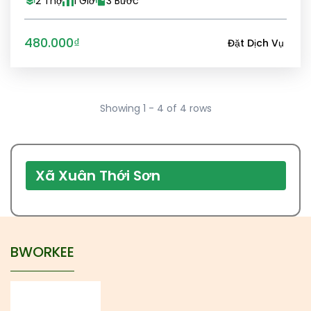
2 Thợ
1 Giờ
3 Bước
480.000₫
Đặt Dịch Vụ
Showing 1 - 4 of 4 rows
Xã Xuân Thới Sơn
BWORKEE