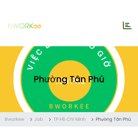
Phường Tân Phú
Bworkee
Job
TP.Hồ Chí Minh
Phường Tân Phú