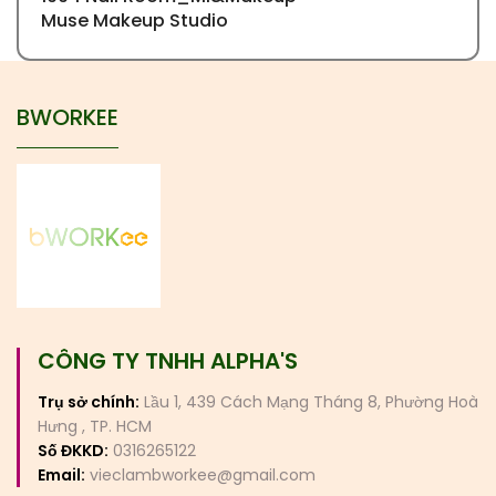
Muse Makeup Studio
BWORKEE
CÔNG TY TNHH ALPHA'S
Trụ sở chính:
Lầu 1, 439 Cách Mạng Tháng 8, Phường Hoà
Hưng , TP. HCM
Số ĐKKD:
0316265122
Email:
vieclambworkee@gmail.com