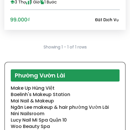
3 Thợ
1 Giờ
1 Bước
99.000₫
Đặt Dịch Vụ
Showing 1 - 1 of 1 rows
Phường Vườn Lài
Make Up Hùng Việt
Baelinh's Makeup Station
Mai Nail & Makeup
Ngân Lee makeup & hair phường Vườn Lài
Nini Nailsroom
Lucy Nail Mi Spa Quận 10
Woo Beauty Spa