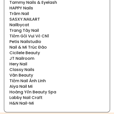
Tammy Nails & Eyelash
HAPPY Nails
Trâm Nail
SASXY.NAILART
Nailbycat
Trang Tây Nail
Tiệm Gội Vui Vẻ CN1
Petis Nailstudio
Nail & Mi Trúc Đào
Cicilele Beauty
JT Nailroom
Hery Nail
Classy Nails
Vân Beauty
Tiệm Nail Ánh Linh
Aiya Nail Mi
Hoàng Yến Beauty Spa
Labby Nail Craft
H&N Nail-Mi