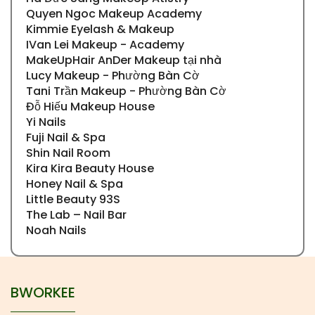
Quyen Ngoc Makeup Academy
Kimmie Eyelash & Makeup
IVan Lei Makeup - Academy
MakeUpHair AnDer Makeup tại nhà
Lucy Makeup - Phường Bàn Cờ
Tani Trần Makeup - Phường Bàn Cờ
Đỗ Hiếu Makeup House
Yi Nails
Fuji Nail & Spa
Shin Nail Room
Kira Kira Beauty House
Honey Nail & Spa
Little Beauty 93S
The Lab – Nail Bar
Noah Nails
BWORKEE