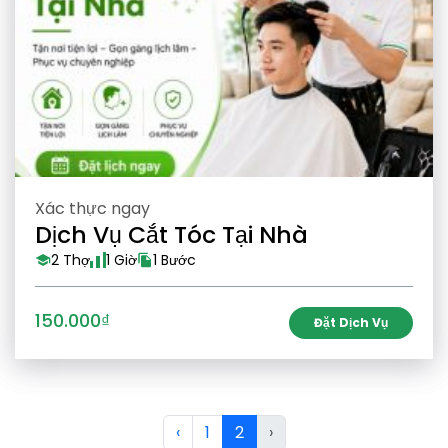
Xác thực ngay
Dịch Vụ Cắt Tóc Tại Nhà
2 Thợ
1 Giờ
1 Bước
150.000₫
Đặt Dịch Vụ
‹
1
2
›